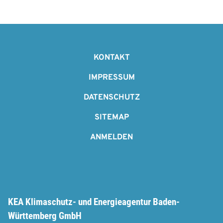
F
o
KONTAKT
o
IMPRESSUM
t
DATENSCHUTZ
e
SITEMAP
r
ANMELDEN
KEA Klimaschutz- und Energieagentur Baden-
Württemberg GmbH