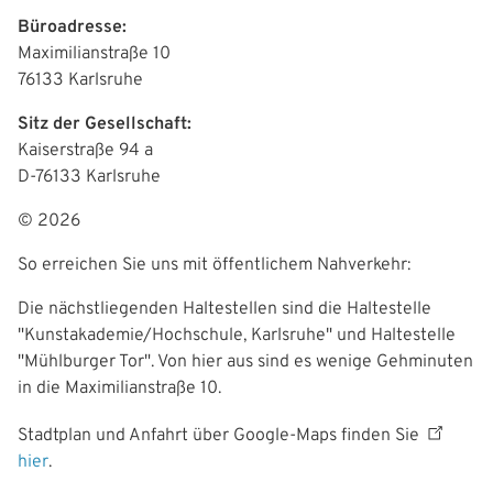
g
Büroadresse:
a
Maximilianstraße 10
76133 Karlsruhe
t
Sitz der Gesellschaft:
i
Kaiserstraße 94 a
o
D-76133 Karlsruhe
n
© 2026
So erreichen Sie uns mit öffentlichem Nahverkehr:
Die nächstliegenden Haltestellen sind die Haltestelle
"Kunstakademie/Hochschule, Karlsruhe" und Haltestelle
"Mühlburger Tor". Von hier aus sind es wenige Gehminuten
in die Maximilianstraße 10.
Stadtplan und Anfahrt über Google-Maps finden Sie
hier
.