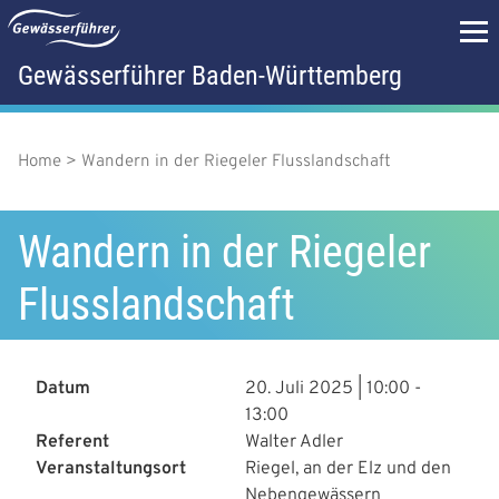
D
i
r
Gewässerführer Baden-Württemberg
H
e
k
a
t
z
u
Home
Wandern in der Riegeler Flusslandschaft
P
u
m
p
f
I
n
Wandern in der Riegeler
t
a
h
a
m
Flusslandschaft
d
l
t
e
n
n
a
Datum
20. Juli 2025 | 10:00
-
ü
13:00
v
Referent
Walter Adler
i
Veranstaltungsort
Riegel, an der Elz und den
Nebengewässern