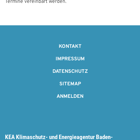
Termine vereinbart werden.
F
o
KONTAKT
o
IMPRESSUM
t
DATENSCHUTZ
e
SITEMAP
r
ANMELDEN
KEA Klimaschutz- und Energieagentur Baden-