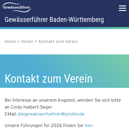
D
i
r
Gewässerführer Baden-Württemberg
H
e
k
a
t
z
u
Home
Verein
Kontakt zum Verein
P
u
m
p
f
I
n
t
a
h
a
m
Kontakt zum Verein
d
l
t
e
n
n
a
Bei Interesse an unserem Angebot, wenden Sie sich bitte
ü
an Cindy Halbert-Seger
v
EMail:
diegewaesserfuehrer@posteo.de
i
Unsere Führungen für 2026 finden Sie
hier.