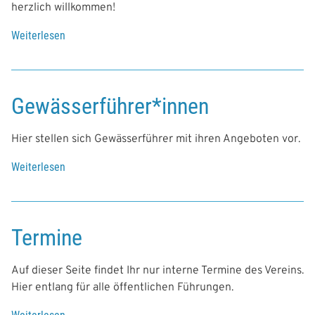
k
herzlich willkommen!
t
Weiterlesen
ü
z
b
u
e
m
r
V
Gewässerführer*innen
M
e
i
r
t
Hier stellen sich Gewässerführer mit ihren Angeboten vor.
e
g
i
Weiterlesen
ü
l
n
b
i
e
e
r
d
Termine
G
s
e
c
w
Auf dieser Seite findet Ihr nur interne Termine des Vereins.
h
ä
Hier entlang für alle öffentlichen Führungen.
a
s
f