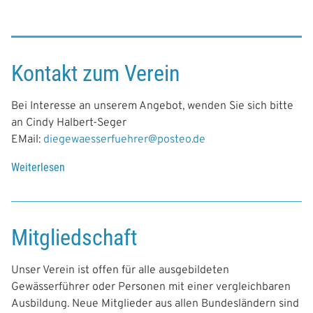
Kontakt zum Verein
Bei Interesse an unserem Angebot, wenden Sie sich bitte
an Cindy Halbert-Seger
EMail:
diegewaesserfuehrer@posteo.de
Weiterlesen
ü
b
e
r
Mitgliedschaft
K
o
n
Unser Verein ist offen für alle ausgebildeten
t
Gewässerführer oder Personen mit einer vergleichbaren
a
Ausbildung. Neue Mitglieder aus allen Bundesländern sind