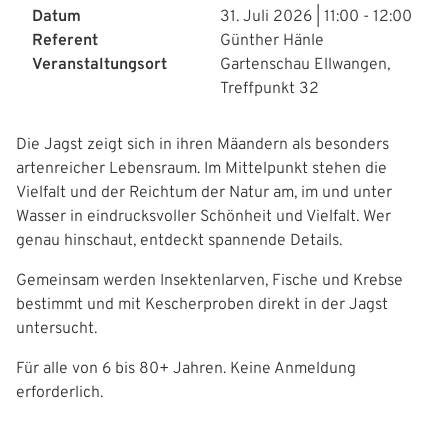
g
Datum
31. Juli 2026 | 11:00
-
12:00
a
Referent
Günther Hänle
Veranstaltungsort
Gartenschau Ellwangen,
t
Treffpunkt 32
i
Die Jagst zeigt sich in ihren Mäandern als besonders
o
artenreicher Lebensraum. Im Mittelpunkt stehen die
n
Vielfalt und der Reichtum der Natur am, im und unter
Wasser in eindrucksvoller Schönheit und Vielfalt. Wer
genau hinschaut, entdeckt spannende Details.
Gemeinsam werden Insektenlarven, Fische und Krebse
bestimmt und mit Kescherproben direkt in der Jagst
untersucht.
Für alle von 6 bis 80+ Jahren. Keine Anmeldung
erforderlich.