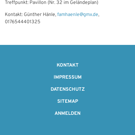
Treffpunkt: Pavillon (Nr. 32 im Geländeplan)
Kontakt: Günther Hänle,
famhaenle@gmx.de
,
0176544401325
F
o
KONTAKT
o
IMPRESSUM
t
DATENSCHUTZ
e
SITEMAP
r
ANMELDEN