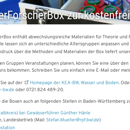
rForscherBox zur kostenfrei
rBox enthält abwechslungsreiche Materialien für Theorie und 
ele lassen sich an unterschiedliche Altersgruppen anpassen und
indruck über die Methoden und Materialien der Box liefert unse
en Gruppen Veranstaltungen planen, können Sie eine über den
ns bekommen. Schreiben Sie uns einfach eine E-Mail oder melde
 Sie auf der
Homepage der KEA-BW, Wasser und Boden
. Ode
-bw.de
oder
0721 824 489-20.
ie die Boxen auch an folgenden Stellen in Baden-Württemberg zu
albkreis) bei Gewässerführer Günther Hänle
 Landesbetrieb (Mail:
Stefan.Mueller@rpf.bwl.de
)
ostation