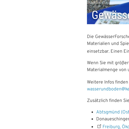
a
a
t
t
Gewässe
i
i
o
o
Die GewässerForsche
n
n
Materialien und Spi
einsetzbar. Einen E
Wenn Sie mit größer
Materialmenge von u
Weitere Infos finden
wasserundboden@ke
Zusätzlich finden S
Abtsgmünd (Ost
Donaueschingen,
Freiburg, Ök