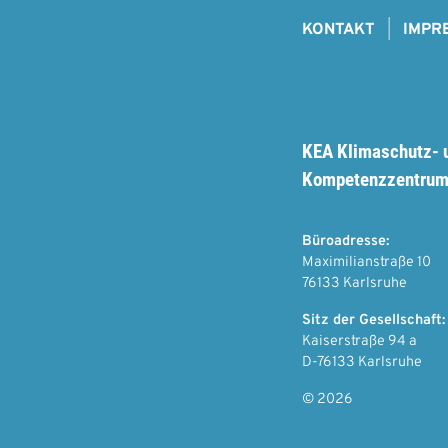
F
KONTAKT
IMPR
o
o
t
KEA Klimaschutz- 
e
Kompetenzzentrum
r
Büroadresse:
Maximilianstraße 10
76133 Karlsruhe
Sitz der Gesellschaft
Kaiserstraße 94 a
D-76133 Karlsruhe
© 2026