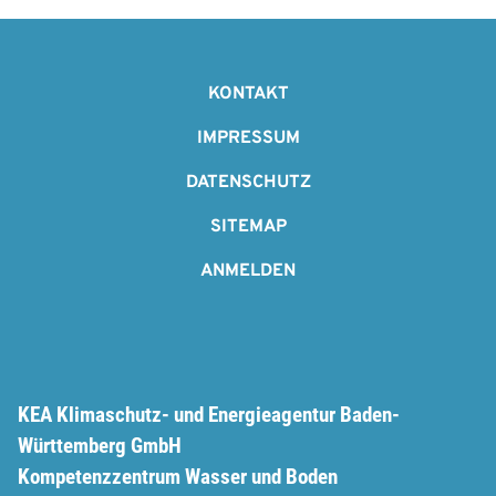
F
o
KONTAKT
o
IMPRESSUM
t
DATENSCHUTZ
e
SITEMAP
r
ANMELDEN
KEA Klimaschutz- und Energieagentur Baden-
Württemberg GmbH
Kompetenzzentrum Wasser und Boden