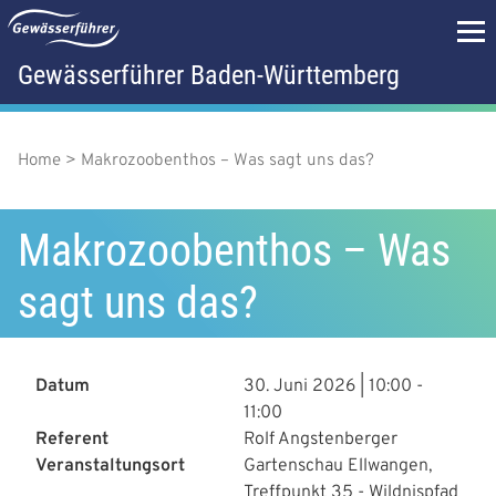
D
i
r
Gewässerführer Baden-Württemberg
H
e
k
a
t
z
u
Home
Makrozoobenthos – Was sagt uns das?
P
u
m
p
f
I
n
Makrozoobenthos – Was
t
a
h
a
m
sagt uns das?
d
l
t
e
n
n
a
Datum
30. Juni 2026 | 10:00
-
ü
11:00
v
Referent
Rolf Angstenberger
i
Veranstaltungsort
Gartenschau Ellwangen,
Treffpunkt 35 - Wildnispfad