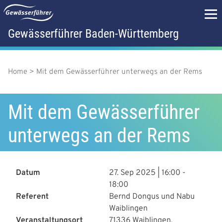
D
i
r
Gewässerführer Baden-Württemberg
H
e
k
a
t
z
u
Home
Mit dem Gewässerführer unterwegs an der Rems
P
u
m
p
f
I
n
Mit dem Gewässerführer
t
a
h
a
m
unterwegs an der Rems
d
l
t
e
n
n
a
Datum
27. Sep 2025 | 16:00
-
ü
18:00
v
Referent
Bernd Dongus und Nabu
i
Waiblingen
Veranstaltungsort
71336 Waiblingen,