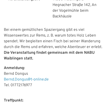
g
Hegnacher Straße 142, An
a
der Vogelmühle beim
Backhäusle
t
i
Bei einem gemütlichen Spaziergang gibt es viel
Wissenswertes zur Rems, z. B. warum totes Holz Leben
o
spendet. Wir begleiten einen Fisch bei seiner Wanderung
n
durch die Rems und erfahren, welche Abenteuer er erlebt.
Die Veranstaltung findet gemeinsam mit dem NABU
Waiblingen statt.
Anmeldung:
Bernd Dongus
Bernd.Dongus@t-online.de
Tel. 01772176977
Treffpunkt: