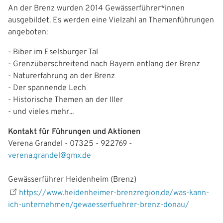
g
An der Brenz wurden 2014 Gewässerführer*innen
ausgebildet. Es werden eine Vielzahl an Themenführungen
a
angeboten:
t
- Biber im Eselsburger Tal
i
- Grenzüberschreitend nach Bayern entlang der Brenz
- Naturerfahrung an der Brenz
o
- Der spannende Lech
n
- Historische Themen an der Iller
- und vieles mehr...
Kontakt für Führungen und Aktionen
Verena Grandel - 07325 - 922769 -
verena.grandel@gmx.de
Gewässerführer Heidenheim (Brenz)
https://www.heidenheimer-brenzregion.de/was-kann-
ich-unternehmen/gewaesserfuehrer-brenz-donau/