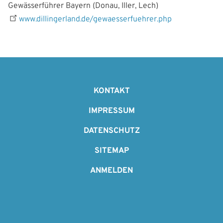
Gewässerführer Bayern (Donau, Iller, Lech)
www.dillingerland.de/gewaesserfuehrer.php
F
o
KONTAKT
o
IMPRESSUM
t
DATENSCHUTZ
e
SITEMAP
r
ANMELDEN