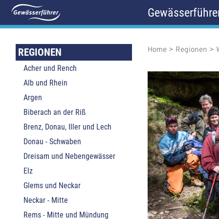
D
Gewässerführe
i
r
e
k
Home
Regionen
M
P
REGIONEN
t
z
Acher und Rench
a
f
u
m
Alb und Rhein
i
a
I
Argen
n
n
d
h
Biberach an der Riß
a
n
n
Brenz, Donau, Iller und Lech
l
t
Donau - Schwaben
a
a
Dreisam und Nebengewässer
v
v
Elz
i
i
Glems und Neckar
g
g
Neckar - Mitte
Rems - Mitte und Mündung