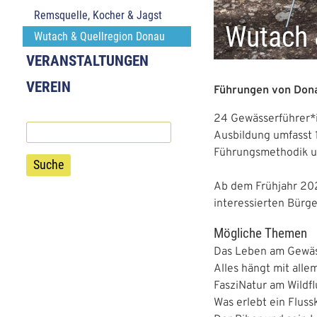
a
a
Remsquelle, Kocher & Jagst
t
t
Wutach 
Wutach & Quellregion Donau
i
i
VERANSTALTUNGEN
o
o
VEREIN
Führungen von Dona
n
n
24 Gewässerführer*i
Suche
Ausbildung umfasst 
Führungsmethodik un
Ab dem Frühjahr 202
interessierten Bürg
Mögliche Themen
Das Leben am Gewäss
Alles hängt mit all
FasziNatur am Wildf
Was erlebt ein Fluss