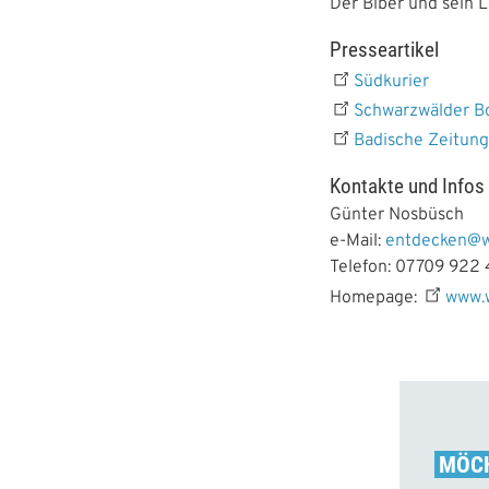
Der Biber und sein
Presseartikel
Südkurier
Schwarzwälder B
Badische Zeitun
Kontakte und Infos
Günter Nosbüsch
e-Mail:
entdecken@w
Telefon:
07709 922 
Homepage:
www.
MÖCH