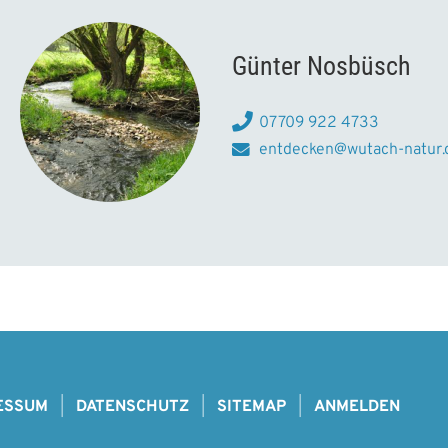
Günter Nosbüsch
07709 922 4733
entdecken@wutach-natur.
ESSUM
DATENSCHUTZ
SITEMAP
ANMELDEN