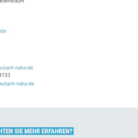
 Lebensraum
ote
g
utach-natur.de
4733
wutach-natur.de
TEN SIE MEHR ERFAHREN?